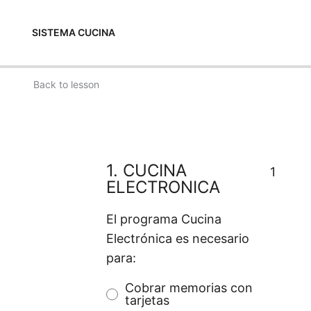
SISTEMA CUCINA
Skip
to
Back to lesson
content
1.
CUCINA
1
ELECTRONICA
El programa Cucina
Electrónica es necesario
para:
Cobrar memorias con
tarjetas